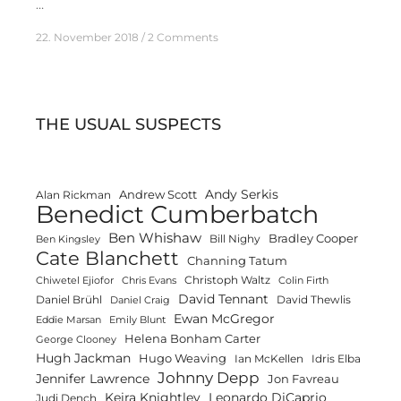
…
22. November 2018
2 Comments
THE USUAL SUSPECTS
Andy Serkis
Andrew Scott
Alan Rickman
Benedict Cumberbatch
Ben Whishaw
Bradley Cooper
Bill Nighy
Ben Kingsley
Cate Blanchett
Channing Tatum
Christoph Waltz
Chiwetel Ejiofor
Chris Evans
Colin Firth
David Tennant
Daniel Brühl
David Thewlis
Daniel Craig
Ewan McGregor
Eddie Marsan
Emily Blunt
Helena Bonham Carter
George Clooney
Hugh Jackman
Hugo Weaving
Ian McKellen
Idris Elba
Johnny Depp
Jennifer Lawrence
Jon Favreau
Keira Knightley
Leonardo DiCaprio
Judi Dench