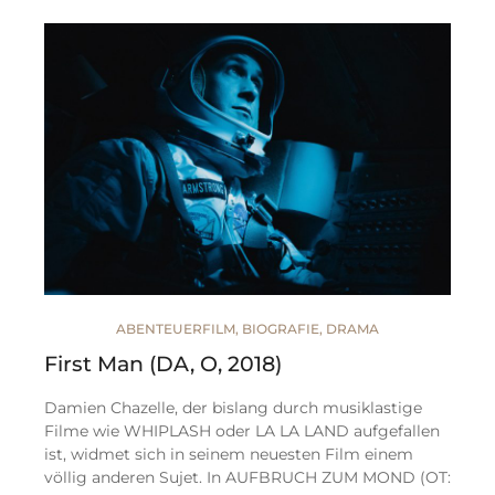
ABENTEUERFILM
,
BIOGRAFIE
,
DRAMA
First Man (DA, O, 2018)
Damien Chazelle, der bislang durch musiklastige
Filme wie WHIPLASH oder LA LA LAND aufgefallen
ist, widmet sich in seinem neuesten Film einem
völlig anderen Sujet. In AUFBRUCH ZUM MOND (OT: