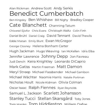
Andy Serkis
Andrew Scott
Alan Rickman
Benedict Cumberbatch
Ben Whishaw
Bradley Cooper
Bill Nighy
Ben Kingsley
Cate Blanchett
Channing Tatum
Christoph Waltz
Chiwetel Ejiofor
Chris Evans
Colin Firth
David Tennant
Daniel Brühl
David Thewlis
Daniel Craig
Ewan McGregor
Eddie Marsan
Emily Blunt
Helena Bonham Carter
George Clooney
Hugh Jackman
Hugo Weaving
Ian McKellen
Idris Elba
Johnny Depp
Jennifer Lawrence
Jon Favreau
Keira Knightley
Leonardo DiCaprio
Judi Dench
Matt Damon
Mark Gatiss
Martin Freeman
Meryl Streep
Michael Fassbender
Michael Gambon
Michael Wächter
Naomie Harris
Natalie Portman
Olivia Colman
Nicholas Hoult
Nicole Kidman
Ralph Fiennes
Oscar Isaac
Ryan Reynolds
Scarlett Johansson
Samuel L. Jackson
Stanley Tucci
Stellan Skarsgård
Toby Jones
Tom Hiddleston
Willem Dafoe
Tom Hanks