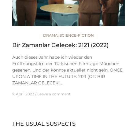
DRAMA
,
SCIENCE-FICTION
Bir Zamanlar Gelecek: 2121 (2022)
Auch dieses Jahr habe ich wieder den
Eröffnungsfilm der Türkischen Filmtage München
gesehen. Und der könnte aktueller nicht sein. ONCE
UPON A TIME IN THE FUTURE: 2121 (OT: BIR
ZAMANLAR GELECEK:…
7. April 2023
Leave a comment
THE USUAL SUSPECTS