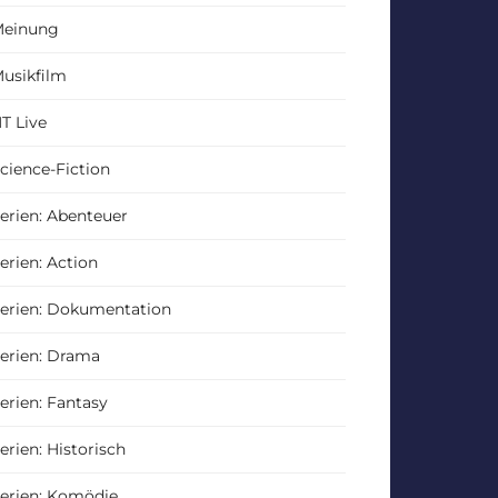
einung
usikfilm
T Live
cience-Fiction
erien: Abenteuer
erien: Action
erien: Dokumentation
erien: Drama
erien: Fantasy
erien: Historisch
erien: Komödie