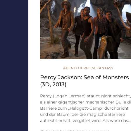
ABENTEUERFILM
,
FANTASY
Percy Jackson: Sea of Monsters
(3D, 2013)
Percy (Logan Lerman) staunt nicht schlecht,
als einer gigantischer mechanischer Bulle d
Barriere zum „Halbgott-Camp“ durchbricht
und der Baum, der die magische Barriere
aufrecht erhält, vergiftet wird. Als wäre das…