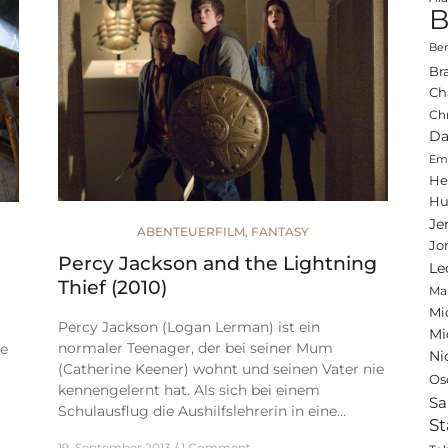
B
Ben
Br
Ch
Ch
Da
Emi
He
Hu
Je
ABENTEUERFILM
,
FANTASY
Jo
Percy Jackson and the Lightning
Le
Thief (2010)
Ma
Mi
Percy Jackson (Logan Lerman) ist ein
Mi
normaler Teenager, der bei seiner Mum
ie
Ni
(Catherine Keener) wohnt und seinen Vater nie
Os
kennengelernt hat. Als sich bei einem
Sa
Schulausflug die Aushilfslehrerin in eine…
St
19. September 2013
1 Comment