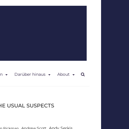
en
Darüber hinaus
About
HE USUAL SUSPECTS
Andy Serkis
Andrew Scott
an Rickman