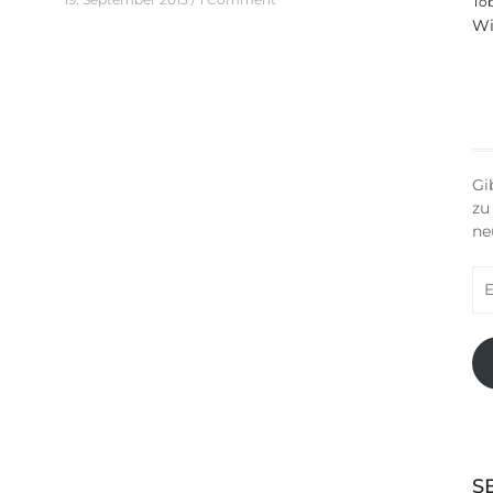
To
Wi
Gi
zu
ne
E-
Ma
Ad
S