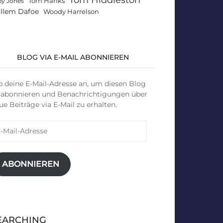
Tom Hanks
by Jones
llem Dafoe
Woody Harrelson
BLOG VIA E-MAIL ABONNIEREN
b deine E-Mail-Adresse an, um diesen Blog
 abonnieren und Benachrichtigungen über
ue Beiträge via E-Mail zu erhalten.
il-
resse
ABONNIEREN
EARCHING