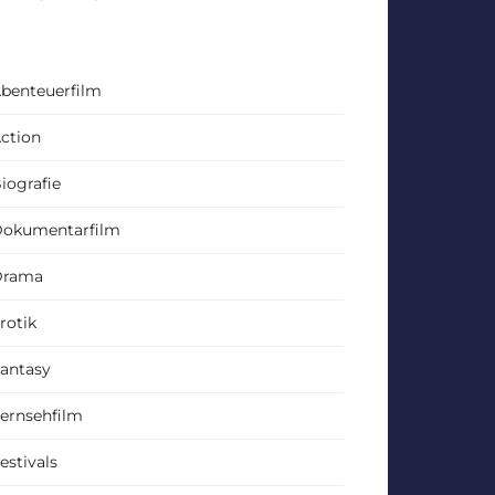
benteuerfilm
ction
iografie
okumentarfilm
Drama
rotik
antasy
ernsehfilm
estivals