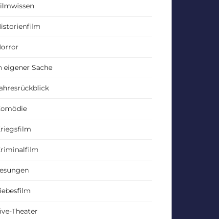
ilmwissen
istorienfilm
orror
n eigener Sache
ahresrückblick
Komödie
riegsfilm
riminalfilm
esungen
iebesfilm
ive-Theater