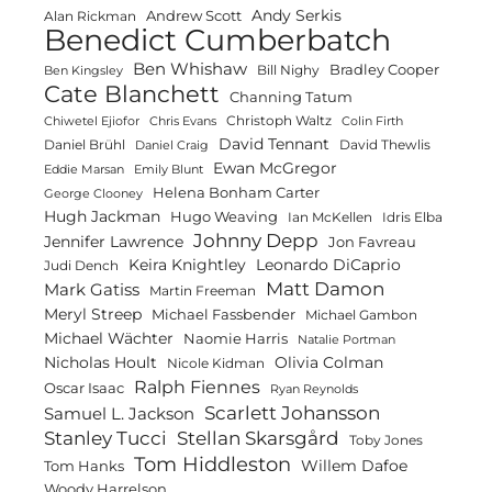
Andy Serkis
Andrew Scott
Alan Rickman
Benedict Cumberbatch
Ben Whishaw
Bradley Cooper
Bill Nighy
Ben Kingsley
Cate Blanchett
Channing Tatum
Christoph Waltz
Chiwetel Ejiofor
Chris Evans
Colin Firth
David Tennant
Daniel Brühl
David Thewlis
Daniel Craig
Ewan McGregor
Eddie Marsan
Emily Blunt
Helena Bonham Carter
George Clooney
Hugh Jackman
Hugo Weaving
Ian McKellen
Idris Elba
Johnny Depp
Jennifer Lawrence
Jon Favreau
Keira Knightley
Leonardo DiCaprio
Judi Dench
Matt Damon
Mark Gatiss
Martin Freeman
Meryl Streep
Michael Fassbender
Michael Gambon
Michael Wächter
Naomie Harris
Natalie Portman
Olivia Colman
Nicholas Hoult
Nicole Kidman
Ralph Fiennes
Oscar Isaac
Ryan Reynolds
Scarlett Johansson
Samuel L. Jackson
Stanley Tucci
Stellan Skarsgård
Toby Jones
Tom Hiddleston
Willem Dafoe
Tom Hanks
Woody Harrelson