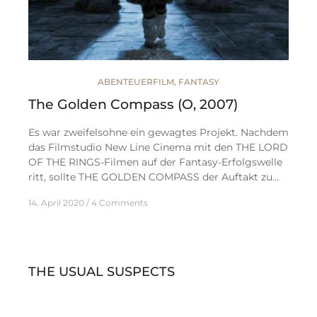
ABENTEUERFILM
,
FANTASY
The Golden Compass (O, 2007)
Es war zweifelsohne ein gewagtes Projekt. Nachdem
das Filmstudio New Line Cinema mit den THE LORD
OF THE RINGS-Filmen auf der Fantasy-Erfolgswelle
ritt, sollte THE GOLDEN COMPASS der Auftakt zu…
14. April 2020
4 Comments
THE USUAL SUSPECTS