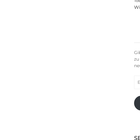
To
Wi
Gi
zu
ne
E-
Ma
Ad
S