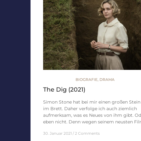
BIOGRAFIE
,
DRAMA
The Dig (2021)
Simon Stone hat bei mir einen großen Stein
im Brett. Daher verfolge ich auch ziemlich
aufmerksam, was es Neues von ihm gibt. Od
eben nicht. Denn wegen seinem neusten Fi
30. Januar 2021
2 Comments