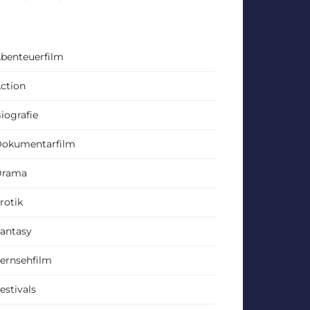
benteuerfilm
ction
iografie
okumentarfilm
Drama
rotik
antasy
ernsehfilm
estivals