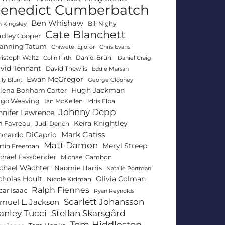
enedict Cumberbatch
Ben Whishaw
Bill Nighy
 Kingsley
Cate Blanchett
adley Cooper
anning Tatum
Chiwetel Ejiofor
Chris Evans
ristoph Waltz
Daniel Brühl
Colin Firth
Daniel Craig
vid Tennant
David Thewlis
Eddie Marsan
Ewan McGregor
ly Blunt
George Clooney
Hugh Jackman
lena Bonham Carter
go Weaving
Ian McKellen
Idris Elba
Johnny Depp
nnifer Lawrence
Keira Knightley
n Favreau
Judi Dench
Mark Gatiss
onardo DiCaprio
Matt Damon
Meryl Streep
rtin Freeman
chael Fassbender
Michael Gambon
chael Wächter
Naomie Harris
Natalie Portman
Olivia Colman
cholas Hoult
Nicole Kidman
Ralph Fiennes
car Isaac
Ryan Reynolds
Scarlett Johansson
muel L. Jackson
anley Tucci
Stellan Skarsgård
Tom Hiddleston