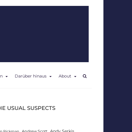
en
Darüber hinaus
About
HE USUAL SUSPECTS
Andy Serkis
Andrew Scott
an Rickman