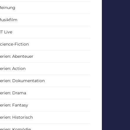
einung
usikfilm
T Live
cience-Fiction
erien: Abenteuer
erien: Action
erien: Dokumentation
erien: Drama
erien: Fantasy
erien: Historisch
erien: Komödie