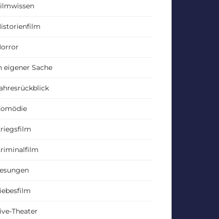
ilmwissen
istorienfilm
orror
n eigener Sache
ahresrückblick
Komödie
riegsfilm
riminalfilm
esungen
iebesfilm
ive-Theater