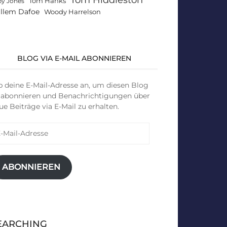
Tom Hanks
by Jones
llem Dafoe
Woody Harrelson
BLOG VIA E-MAIL ABONNIEREN
b deine E-Mail-Adresse an, um diesen Blog
 abonnieren und Benachrichtigungen über
ue Beiträge via E-Mail zu erhalten.
il-
resse
ABONNIEREN
EARCHING