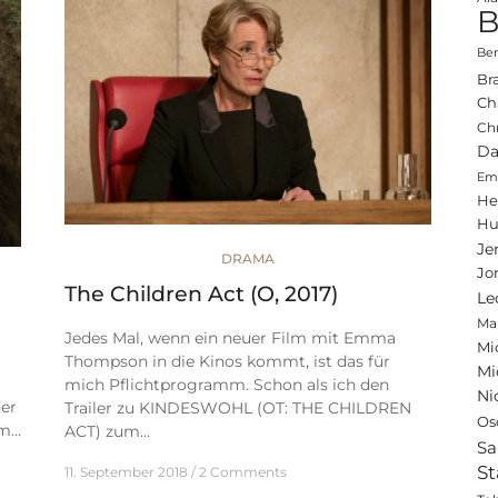
B
Ben
Br
Ch
Ch
Da
Emi
He
Hu
Je
DRAMA
Jo
The Children Act (O, 2017)
Le
Ma
Jedes Mal, wenn ein neuer Film mit Emma
Mi
Thompson in die Kinos kommt, ist das für
Mi
mich Pflichtprogramm. Schon als ich den
Ni
er
Trailer zu KINDESWOHL (OT: THE CHILDREN
Os
lm…
ACT) zum…
Sa
St
11. September 2018
2 Comments