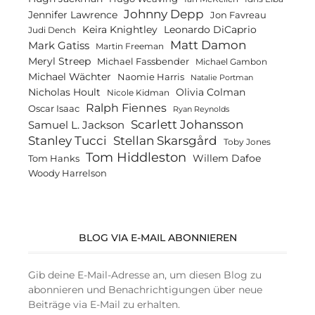
Johnny Depp
Jennifer Lawrence
Jon Favreau
Keira Knightley
Leonardo DiCaprio
Judi Dench
Matt Damon
Mark Gatiss
Martin Freeman
Meryl Streep
Michael Fassbender
Michael Gambon
Michael Wächter
Naomie Harris
Natalie Portman
Olivia Colman
Nicholas Hoult
Nicole Kidman
Ralph Fiennes
Oscar Isaac
Ryan Reynolds
Scarlett Johansson
Samuel L. Jackson
Stanley Tucci
Stellan Skarsgård
Toby Jones
Tom Hiddleston
Willem Dafoe
Tom Hanks
Woody Harrelson
BLOG VIA E-MAIL ABONNIEREN
Gib deine E-Mail-Adresse an, um diesen Blog zu
abonnieren und Benachrichtigungen über neue
Beiträge via E-Mail zu erhalten.