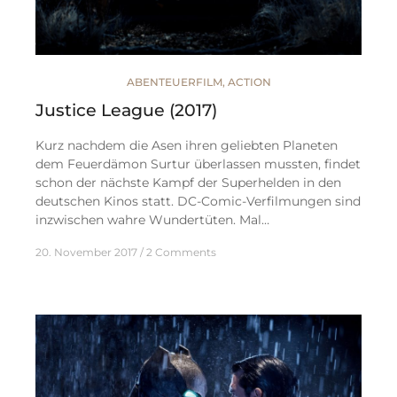
ABENTEUERFILM
,
ACTION
Justice League (2017)
Kurz nachdem die Asen ihren geliebten Planeten
dem Feuerdämon Surtur überlassen mussten, findet
schon der nächste Kampf der Superhelden in den
deutschen Kinos statt. DC-Comic-Verfilmungen sind
inzwischen wahre Wundertüten. Mal…
20. November 2017
2 Comments