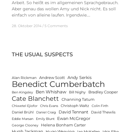
Arbeit. So heißt es im allgemeinen Sprachgebrauch.
Aber genau das wollen Amy und Nick nicht. Es soll
einfach von alleine laufen. Irgendwie.…
28. Oktober 2014
5 Comments
THE USUAL SUSPECTS
Andy Serkis
Andrew Scott
Alan Rickman
Benedict Cumberbatch
Ben Whishaw
Bradley Cooper
Bill Nighy
Ben Kingsley
Cate Blanchett
Channing Tatum
Christoph Waltz
Chiwetel Ejiofor
Chris Evans
Colin Firth
David Tennant
Daniel Brühl
David Thewlis
Daniel Craig
Ewan McGregor
Eddie Marsan
Emily Blunt
Helena Bonham Carter
George Clooney
Hugh Jackman
Hugo Weaving
Ian McKellen
Idris Elba