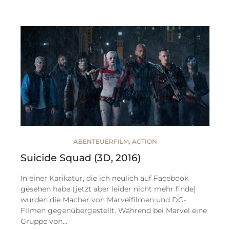
ABENTEUERFILM
,
ACTION
Suicide Squad (3D, 2016)
In einer Karikatur, die ich neulich auf Facebook
gesehen habe (jetzt aber leider nicht mehr finde)
wurden die Macher von Marvelfilmen und DC-
Filmen gegenübergestellt. Während bei Marvel eine
Gruppe von…