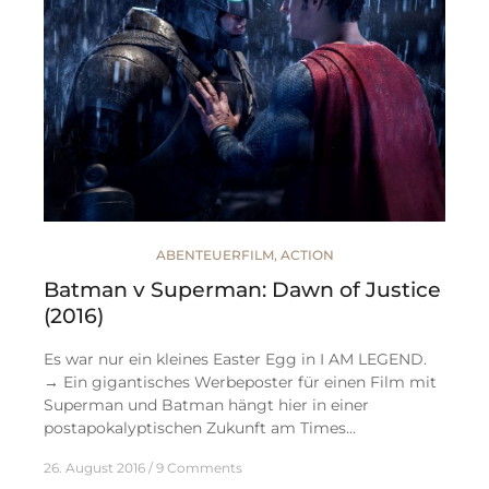
ABENTEUERFILM
,
ACTION
Batman v Superman: Dawn of Justice
(2016)
Es war nur ein kleines Easter Egg in I AM LEGEND.
→ Ein gigantisches Werbeposter für einen Film mit
Superman und Batman hängt hier in einer
postapokalyptischen Zukunft am Times…
26. August 2016
9 Comments