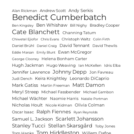
Andy Serkis
Andrew Scott
Alan Rickman
Benedict Cumberbatch
Ben Whishaw
Bradley Cooper
Bill Nighy
Ben Kingsley
Cate Blanchett
Channing Tatum
Christoph Waltz
Chiwetel Ejiofor
Chris Evans
Colin Firth
David Tennant
Daniel Brühl
David Thewlis
Daniel Craig
Ewan McGregor
Eddie Marsan
Emily Blunt
Helena Bonham Carter
George Clooney
Hugh Jackman
Hugo Weaving
Ian McKellen
Idris Elba
Johnny Depp
Jennifer Lawrence
Jon Favreau
Keira Knightley
Leonardo DiCaprio
Judi Dench
Matt Damon
Mark Gatiss
Martin Freeman
Meryl Streep
Michael Fassbender
Michael Gambon
Michael Wächter
Naomie Harris
Natalie Portman
Olivia Colman
Nicholas Hoult
Nicole Kidman
Ralph Fiennes
Oscar Isaac
Ryan Reynolds
Scarlett Johansson
Samuel L. Jackson
Stanley Tucci
Stellan Skarsgård
Toby Jones
Tom Hiddleston
Willem Dafoe
Tom Hanks