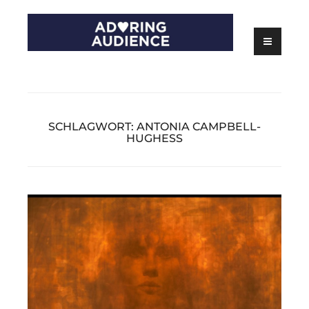
Skip
to
content
Kritiken zu Filmen, Serien und Theater
Adoring Audience
SCHLAGWORT:
ANTONIA CAMPBELL-
HUGHESS