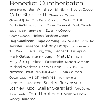
Benedict Cumberbatch
Ben Whishaw
Bradley Cooper
Bill Nighy
Ben Kingsley
Cate Blanchett
Channing Tatum
Christoph Waltz
Chiwetel Ejiofor
Chris Evans
Colin Firth
David Tennant
Daniel Brühl
David Thewlis
Daniel Craig
Ewan McGregor
Eddie Marsan
Emily Blunt
Helena Bonham Carter
George Clooney
Hugh Jackman
Hugo Weaving
Ian McKellen
Idris Elba
Johnny Depp
Jennifer Lawrence
Jon Favreau
Keira Knightley
Leonardo DiCaprio
Judi Dench
Matt Damon
Mark Gatiss
Martin Freeman
Meryl Streep
Michael Fassbender
Michael Gambon
Michael Wächter
Naomie Harris
Natalie Portman
Olivia Colman
Nicholas Hoult
Nicole Kidman
Ralph Fiennes
Oscar Isaac
Ryan Reynolds
Scarlett Johansson
Samuel L. Jackson
Stanley Tucci
Stellan Skarsgård
Toby Jones
Tom Hiddleston
Willem Dafoe
Tom Hanks
Woody Harrelson